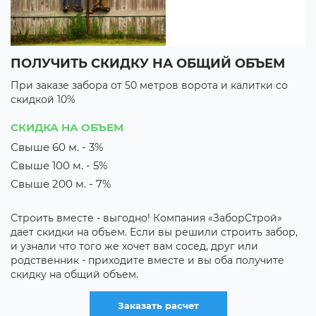
ПОЛУЧИТЬ СКИДКУ НА ОБЩИЙ ОБЪЕМ
В
При заказе забора от 50 метров ворота и калитки со
П
скидкой 10%
с
3 
СКИДКА НА ОБЪЕМ
3
Свыше 60 м. - 3%
Свыше 100 м. - 5%
их
М
з
Свыше 200 м. - 7%
о
к
Строить вместе - выгодно! Компания «ЗаборСтрой»
р
дает скидки на объем. Если вы решили строить забор,
о
и узнали что того же хочет вам сосед, друг или
родственник - приходите вместе и вы оба получите
скидку на общий объем.
Заказать расчет