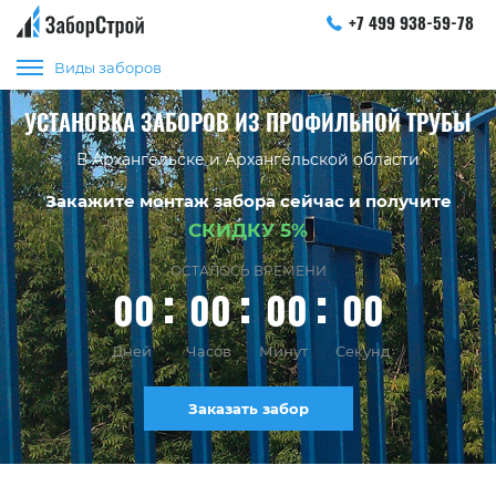
+7 499 938-59-78
Виды заборов
УСТАНОВКА ЗАБОРОВ ИЗ ПРОФИЛЬНОЙ ТРУБЫ
В Архангельске и Архангельской области
Закажите монтаж забора сейчас и получите
СКИДКУ 5%
ОСТАЛОСЬ ВРЕМЕНИ
00
00
00
00
Дней
Часов
Минут
Секунд
Заказать забор